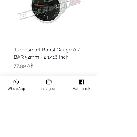
Turbosmart Boost Gauge 0-2
Turbosmart Boost Gau
BAR 52mm - 2 1/16 Inch
Electric - 0-60 PSI (Boo
Цена
Цена
77,99 A$
203,99 A$
WhatsApp
Instagram
Facebook
Keep up to date