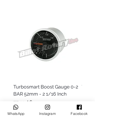
Turbosmart Boost Gauge 0-2
Turbosmart Boost Gau
BAR 52mm - 2 1/16 Inch
Electric - 0-60 PSI (Boo
Цена
Цена
77,99 A$
203,99 A$
WhatsApp
Instagram
Facebook