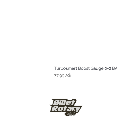
Turbosmart Boost Gauge 0-2 BA
Цена
77,99 A$