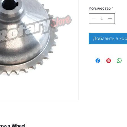
Количество
*
Добавить в ко
rown Wheel