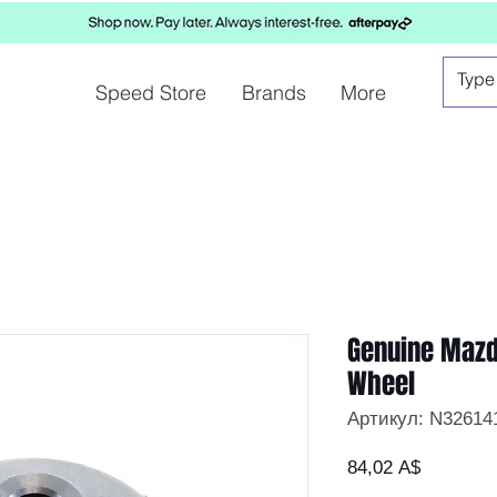
Speed Store
Brands
More
Genuine Mazd
Wheel
Артикул: N3261
Цена
84,02 A$