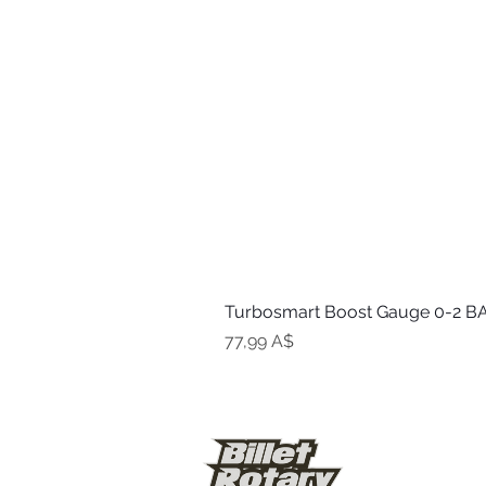
Turbosmart Boost Gauge 0-2 BA
Цена
77,99 A$