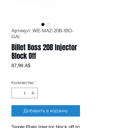
Артикул: WE-MAZ-20B-IBO-
GAI
Billet Boss 20B Injector
Block Off
Цена
87,99 A$
Количество
*
Добавить в корзину
Single Plate Injector block off to