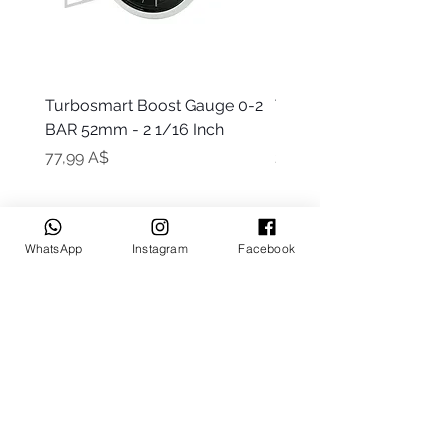
Turbosmart Boost Gauge 0-2
Turbosmart Boost Gau
BAR 52mm - 2 1/16 Inch
Electric - 0-60 PSI (Boo
Цена
Цена
77,99 A$
203,99 A$
WhatsApp
Instagram
Facebook
Keep up to date
Subscribe Now